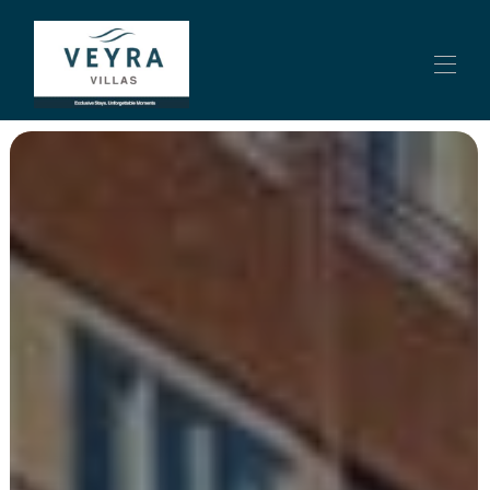
Inicio
Overview Relax-diversión en Villa Piscina, bbq y cocina
ext - Villa in Calp
Contáctenos
Sobre nosotros
Alquileres BonDia
Propiedades
▾