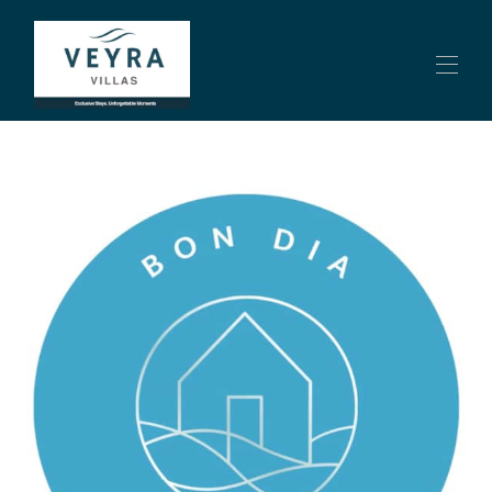
Inicio
Overview Relax-diversión en Villa Piscina, bbq y cocina
ext - Villa in Calp
Contáctenos
Sobre nosotros
Alquileres BonDia
Propiedades
▾